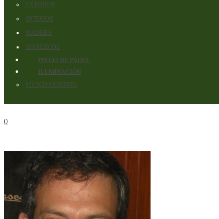
EXTERIOR
INTERIOR
MADERA
SINTÉTICOS
PISTAS DE PÁDEL
ILUMINACIÓN
MUSCO LIGHTING
0