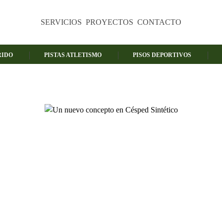
SERVICIOS
PROYECTOS
CONTACTO
RIDO
PISTAS ATLETISMO
PISOS DEPORTIVOS
nuevo concepto en Césped Sinté
Certificaciones FIFA Qualitiy Pro – World Rugby