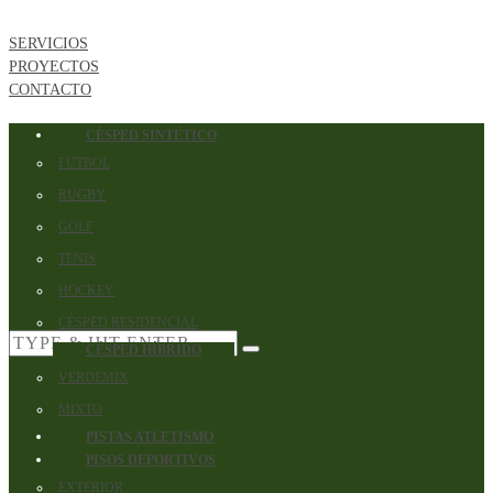
SERVICIOS
PROYECTOS
CONTACTO
CÉSPED SINTÉTICO
FUTBOL
RUGBY
GOLF
TENIS
HOCKEY
CÉSPED RESIDENCIAL
CÉSPED HÍBRIDO
VERDEMIX
MIXTO
PISTAS ATLETISMO
PISOS DEPORTIVOS
EXTERIOR